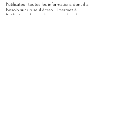
l'utilisateur toutes les informations dont il a
besoin sur un seul écran. Il permet à
l'utilisateur de visualiser une recherche
effectuée au maximum de fonctionnalités,
etc.
Exemples du logiciel
Jaltest
Vous avez besoin de plus