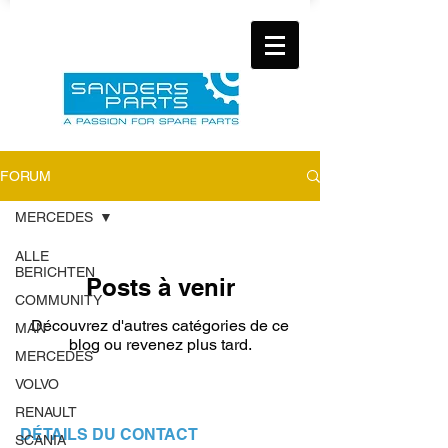
FORUM
MERCEDES
ALLE
BERICHTEN
Posts à venir
COMMUNITY
Découvrez d'autres catégories de ce
MAN
blog ou revenez plus tard.
MERCEDES
VOLVO
RENAULT
DÉTAILS DU CONTACT
SCANIA