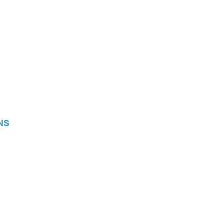
NS
tions de vente
acter