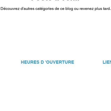
Découvrez d'autres catégories de ce blog ou revenez plus tard.
HEURES D 'OUVERTURE
LIE
Du lundi au jeudi: de
8h00 à 18h00
Condi
Vendredi: 8h00 à 17h00
Cont
Samedi: fermé