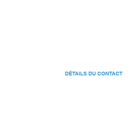
DÉTAILS DU CONTACT
Sanders Parts bvba
Zone industrielle Hoogveld J
Bosveld 14
9200 Dendermonde (Belgique)
+32 (0) 52 / 41.44.70
+32 (0) 52 / 41.44.75
info@sandersparts.be
TVA BE 0476893570